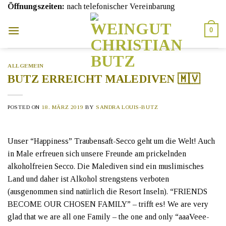
Skip
Öffnungszeiten:
nach telefonischer Vereinbarung
to
content
0
ALLGEMEIN
BUTZ ERREICHT MALEDIVEN 🇲🇻
POSTED ON
18. MÄRZ 2019
BY
SANDRA LOUIS-BUTZ
Unser “Happiness” Traubensaft-Secco geht um die Welt! Auch
in Male erfreuen sich unsere Freunde am prickelnden
alkoholfreien Secco. Die Malediven sind ein muslimisches
Land und daher ist Alkohol strengstens verboten
(ausgenommen sind natürlich die Resort Inseln). “FRIENDS
BECOME OUR CHOSEN FAMILY” – trifft es! We are very
glad that we are all one Family – the one and only “aaaVeee-