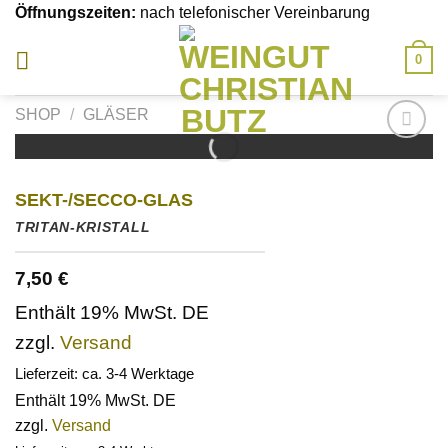
Skip
Öffnungszeiten:
nach telefonischer Vereinbarung
to
content
0
SHOP
/
GLÄSER
Auf die
Wunschliste
SEKT-/SECCO-GLAS
TRITAN-KRISTALL
7,50
€
Enthält 19% MwSt. DE
zzgl.
Versand
Lieferzeit: ca. 3-4 Werktage
Enthält 19% MwSt. DE
zzgl.
Versand