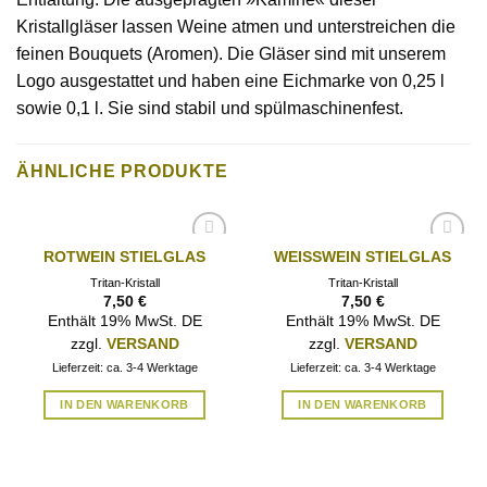
Kristallgläser lassen Weine atmen und unterstreichen die
feinen Bouquets (Aromen). Die Gläser sind mit unserem
Logo ausgestattet und haben eine Eichmarke von 0,25 l
sowie 0,1 l. Sie sind stabil und spülmaschinenfest.
ÄHNLICHE PRODUKTE
ROTWEIN STIELGLAS
WEISSWEIN STIELGLAS
AUF DIE
AUF DIE
WUNSCHLISTE
WUNSCHLISTE
Tritan-Kristall
Tritan-Kristall
7,50
€
7,50
€
Enthält 19% MwSt. DE
Enthält 19% MwSt. DE
zzgl.
VERSAND
zzgl.
VERSAND
Lieferzeit: ca. 3-4 Werktage
Lieferzeit: ca. 3-4 Werktage
IN DEN WARENKORB
IN DEN WARENKORB