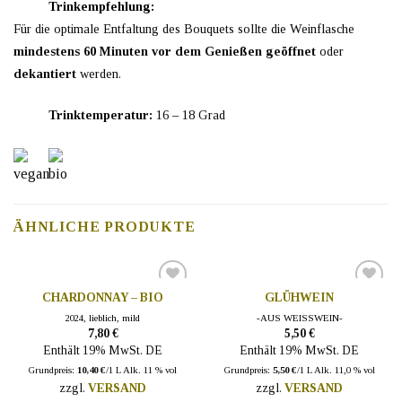
Trinkempfehlung
:
Für die optimale Entfaltung des Bouquets sollte die Weinflasche
mindestens 60 Minuten vor dem Genießen geöffnet
oder
dekantiert
werden.
Trinktemperatur:
16 – 18 Grad
ÄHNLICHE PRODUKTE
CHARDONNAY – BIO
GLÜHWEIN
AUF DIE
AUF DIE
WUNSCHLISTE
WUNSCHLISTE
2024, lieblich, mild
-AUS WEISSWEIN-
7,80
€
5,50
€
Enthält 19% MwSt. DE
Enthält 19% MwSt. DE
Grundpreis:
10,40
€
/1 L
Alk. 11 % vol
Grundpreis:
5,50
€
/1 L
Alk. 11,0 % vol
zzgl.
VERSAND
zzgl.
VERSAND