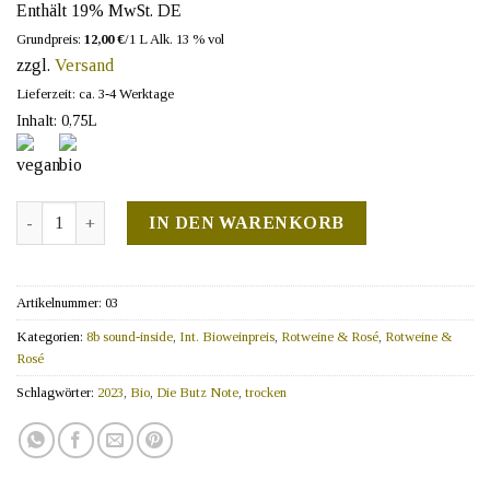
Enthält 19% MwSt. DE
Grundpreis:
12,00
€
/1 L
Alk. 13 % vol
zzgl.
Versand
Lieferzeit: ca. 3-4 Werktage
Inhalt: 0,75L
Cuvée Resonance - Bio Menge
IN DEN WARENKORB
Artikelnummer:
03
Kategorien:
8b sound-inside
,
Int. Bioweinpreis
,
Rotweine & Rosé
,
Rotweine &
Rosé
Schlagwörter:
2023
,
Bio
,
Die Butz Note
,
trocken