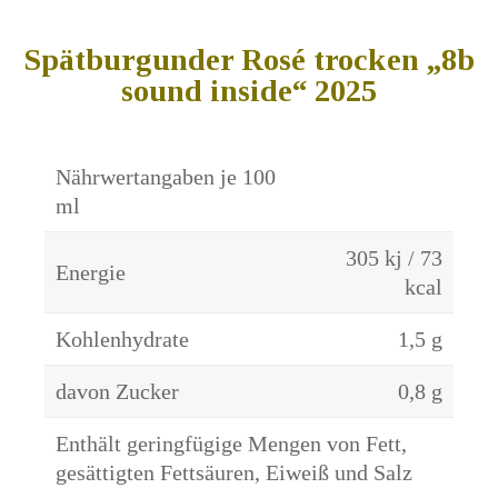
Spätburgunder Rosé trocken „8b
sound inside“ 2025
Nährwertangaben je 100
ml
305 kj / 73
Energie
kcal
Kohlenhydrate
1,5 g
davon Zucker
0,8 g
Enthält geringfügige Mengen von Fett,
gesättigten Fettsäuren, Eiweiß und Salz