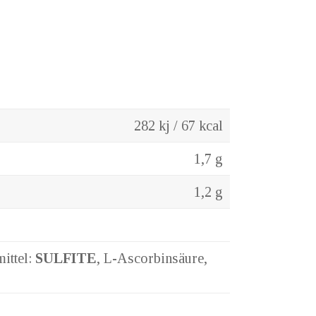
282 kj / 67 kcal
1,7 g
1,2 g
ittel:
SULFITE
, L-Ascorbinsäure,