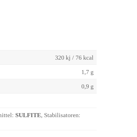
320 kj / 76 kcal
1,7 g
0,9 g
ittel:
SULFITE
, Stabilisatoren: